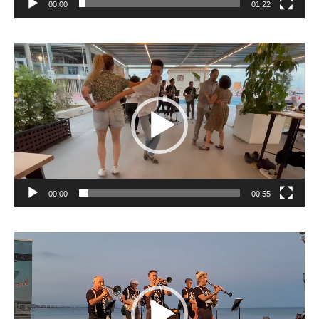
00:00
01:22
Reproductor
de
vídeo
00:00
00:55
Reproductor
de
vídeo